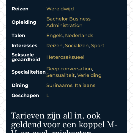
Reizen
Wereldwijd
Bachelor Business
Opleiding
Administration
Talen
Engels
,
Nederlands
Interesses
Reizen
,
Socializen
,
Sport
Seksuele
Heteroseksueel
geaardheid
Deep conversation
,
Specialiteiten
Sensualiteit
,
Verleiding
Dining
Surinaams
,
Italiaans
Geschapen
L
Tarieven zijn all in, ook
geldend voor een koppel M-