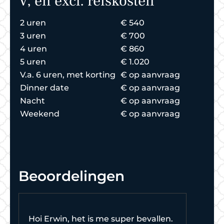
V, en excl. reiskosten
2 uren
€ 540
3 uren
€ 700
4 uren
€ 860
5 uren
€ 1.020
V.a. 6 uren, met korting
€ op aanvraag
Dinner date
€ op aanvraag
Nacht
€ op aanvraag
Weekend
€ op aanvraag
Beoordelingen
Hoi Erwin, het is me super bevallen.